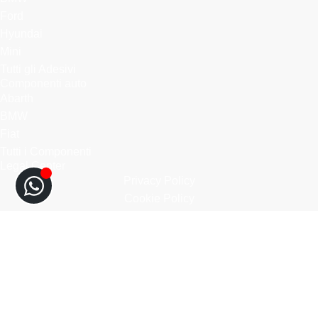
Ford
Hyundai
Mini
Tutti gli Adesivi
Componenti auto
Abarth
BMW
Fiat
Tutti i Componenti
Legal Center
Privacy Policy
Cookie Policy
Termini e Condizioni
Spedizioni e Resi
Assistenza
MotiveLab - P.IVA IT04165480049 | Sito realizzato da
Halkoo.com