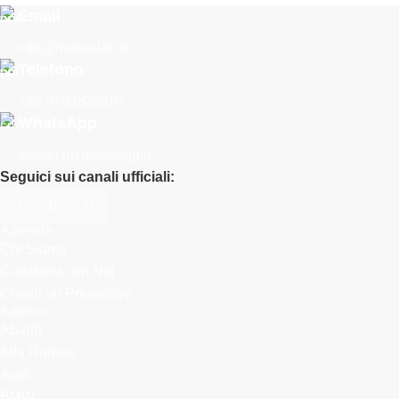
Email
info@motivelab.it
Telefono
+39 3792835167
WhatsApp
Inviaci un messaggio
Seguici sui canali ufficiali:
Azienda
Chi Siamo
Collabora con Noi
Chiedi un Preventivo
Adesivi
Abarth
Alfa Romeo
Audi
BMW