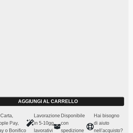
e principali:
à:
Universale
ari per uso agonistico e regolarità (non omologato per uso
n originale
AGGIUNGI AL CARRELLO
Carta,
Lavorazione
Disponibile
Hai bisogno
pple Pay,
in 5-10gg
con
di aiuto
y o Bonifico
lavorativi
spedizione
nell'acquisto?