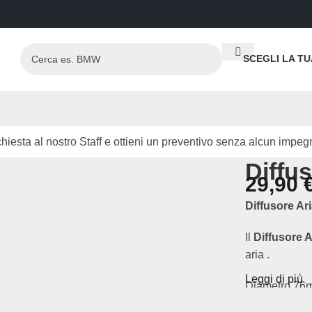
SCEGLI LA T
hiesta al nostro Staff e ottieni un preventivo senza alcun impeg
Diffus
29,90
Diffusore Ar
Il
Diffusore A
aria .
Leggi di più
Diametro 76