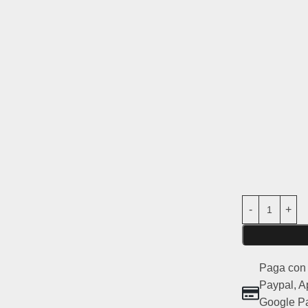
Caratteristich
Compatibilit
Uso:
Particol
su strada)
Ricambio no
Paga con 
Paypal, A
Google Pa