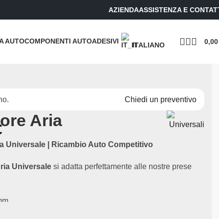
AZIENDA
ASSISTENZA E CONTAT
UA AUTO
COMPONENTI AUTO
ADESIVI
0,0
ITALIANO
no.
Chiedi un preventivo
ore Aria
€
ia Universale | Ricambio Auto Competitivo
ria Universale
si adatta perfettamente alle nostre prese
mm.