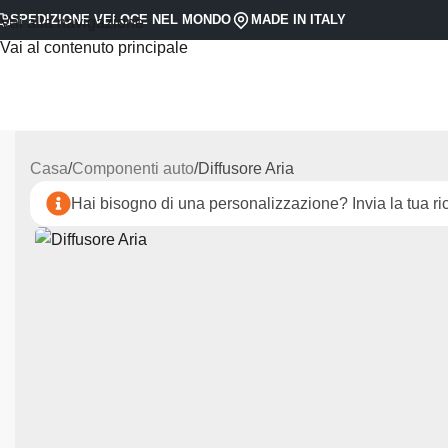
SPEDIZIONE VELOCE NEL MONDO
MADE IN ITALY
Vai alla navigazione
Vai al contenuto principale
Casa
Componenti auto
Diffusore Aria
Hai bisogno di una personalizzazione? Invia la tua ric