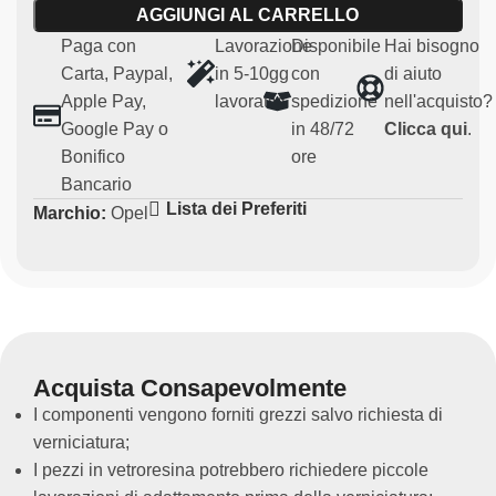
AGGIUNGI AL CARRELLO
Caratteristiche principali:
Paga con
Lavorazione
Disponibile
Hai bisogno
Carta, Paypal,
in 5-10gg
con
di aiuto
Materiale:
vetroresina robusta e leggera
Apple Pay,
lavorativi
spedizione
nell'acquisto?
Compatibilità:
Opel Manta 400 B
Google Pay o
in 48/72
Clicca qui
.
Uso:
Particolari per uso agonistico e regolarità (non
Bonifico
ore
omologato per uso su strada)
Bancario
Ricambio non originale
Lista dei Preferiti
Marchio:
Opel
Questa mascherina anteriore fari riproduce fedelmente
la parte frontale della vettura , senza compromettere il
design della propria Opel Manta 400 B.
Acquista Consapevolmente
I componenti vengono forniti grezzi salvo richiesta di
verniciatura;
I pezzi in vetroresina potrebbero richiedere piccole