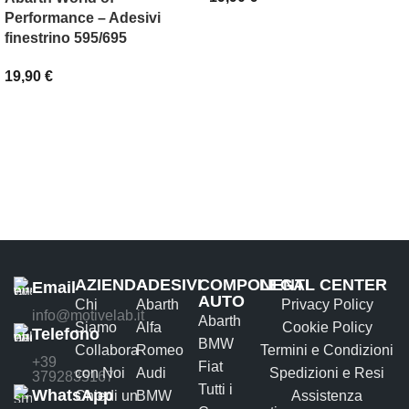
Performance – Adesivi
SCEGLI
finestrino 595/695
19,90
€
AGGIUNGI AL CARRELLO
AZIENDA
ADESIVI
COMPONENTI
LEGAL CENTER
Email
AUTO
Chi
Abarth
Privacy Policy
info@motivelab.it
Abarth
Siamo
Alfa
Cookie Policy
Telefono
BMW
Collabora
Romeo
Termini e Condizioni
+39
Fiat
con Noi
Audi
Spedizioni e Resi
3792835167
Tutti i
WhatsApp
Chiedi un
BMW
Assistenza