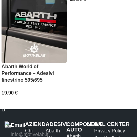
SCEGLI
Abarth World of
Performance – Adesivi
finestrino 595/695
19,90
€
AGGIUNGI AL CARRELLO
AZIENDA
ADESIVI
COMPONENTI
LEGAL CENTER
Email
AUTO
Chi
Abarth
Privacy Policy
info@motivelab.it
Abarth