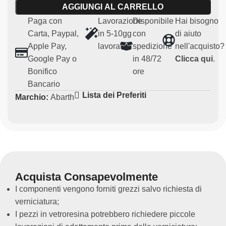
AGGIUNGI AL CARRELLO
Caratteristiche principali:
Paga con
Lavorazione
Disponibile
Hai bisogno
Carta, Paypal,
in 5-10gg
con
di aiuto
Materiale:
carbonio robusto e leggero
Apple Pay,
lavorativi
spedizione
nell'acquisto?
Compatibilità:
Abarth 500 R3T (compatibile con 500
Google Pay o
in 48/72
Clicca qui
.
Abarth prima serie)
Bonifico
ore
Uso:
Particolari per uso agonistico (non omologato per
Bancario
uso su strada)
Lista dei Preferiti
Marchio:
Abarth
Ricambio non originale
Questa presa aria è pensata per chi desidera
migliorare le prestazioni del proprio veicolo in ambito
sportivo, utilizzando un materiale leggero ed
esteticamente accattivante.
Acquista Consapevolmente
I componenti vengono forniti grezzi salvo richiesta di
verniciatura;
I pezzi in vetroresina potrebbero richiedere piccole