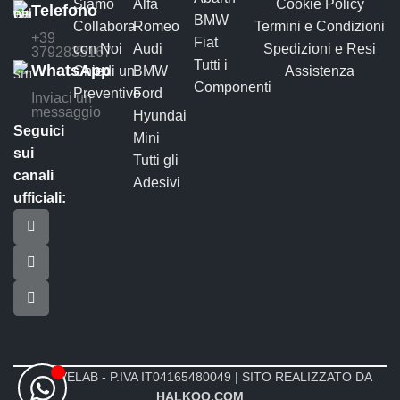
Siamo
Alfa
Cookie Policy
Telefono
BMW
Collabora
Romeo
Termini e Condizioni
+39
Fiat
con Noi
Audi
Spedizioni e Resi
3792835167
Tutti i
WhatsApp
Chiedi un
BMW
Assistenza
Componenti
Preventivo
Ford
Inviaci un
messaggio
Hyundai
Seguici
Mini
sui
Tutti gli
canali
Adesivi
ufficiali:
MOTIVELAB - P.IVA IT04165480049 | SITO REALIZZATO DA
HALKOO.COM