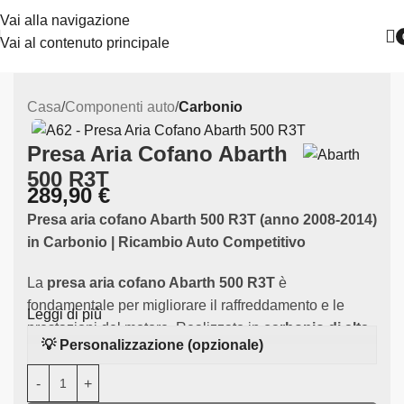
Vai alla navigazione
Vai al contenuto principale
Casa
Componenti auto
Carbonio
Presa Aria Cofano Abarth
500 R3T
289,90
€
Presa aria cofano Abarth 500 R3T (anno 2008-2014)
in Carbonio | Ricambio Auto Competitivo
La
presa aria cofano Abarth 500 R3T
è
fondamentale per migliorare il raffreddamento e le
Leggi di più
prestazioni del motore. Realizzato in
carbonio di alta
💡 Personalizzazione (opzionale)
qualità
, questo componente è specificamente
progettato per adattarsi all’Abarth 500 R3T, garantendo
flusso d’aria più diretto durante la gara.