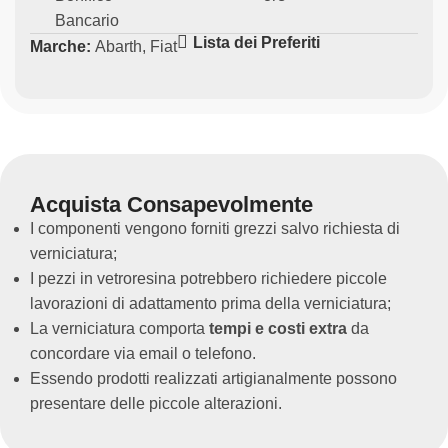
Bancario
Kit Completo, include le cover per:
Lista dei Preferiti
Marche:
Abarth
,
Fiat
Fregio anteriore
Fregio posteriore
Maniglie porta
Maniglia baule
Acquisto Personalizzato: Ogni componente può
Acquista Consapevolmente
essere acquistato singolarmente per soddisfare
I componenti vengono forniti grezzi salvo richiesta di
specifiche esigenze di personalizzazione.
verniciatura;
I pezzi in vetroresina potrebbero richiedere piccole
Compatibilità: La maniglia del baule e le maniglie
lavorazioni di adattamento prima della verniciatura;
porta sono compatibili anche con i modelli Fiat 500.
La verniciatura comporta
tempi e costi extra
da
Opzioni di Finitura e Note Importanti:
concordare via email o telefono.
Essendo prodotti realizzati artigianalmente possono
Disponibile in Carbonio o ABS: Scegli la versione che
presentare delle piccole alterazioni.
meglio si adatta al tuo stile e alle tue preferenze di
prezzo.