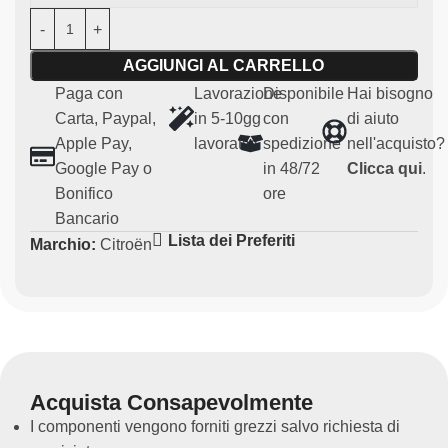
questo componente è specificamente progettato per
adattarsi alla tua
Citroen C2 S1600.
AGGIUNGI AL CARRELLO
Caratteristiche principali:
Paga con
Lavorazione
Disponibile
Hai bisogno
Carta, Paypal,
in 5-10gg
con
di aiuto
Materiale:
vetroresina resistente e leggero
Apple Pay,
lavorativi
spedizione
nell'acquisto?
Compatibilità:
Citroen C2 S1600
Google Pay o
in 48/72
Clicca qui
.
Uso:
Particolari per uso agonistico e regolarità (non
Bonifico
ore
omologato per uso su strada)
Bancario
Ricambio non originale
Lista dei Preferiti
Marchio:
Citroën
Acquista Consapevolmente
I componenti vengono forniti grezzi salvo richiesta di