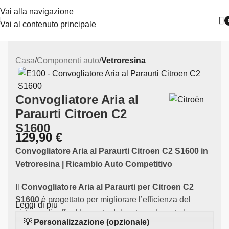
Vai alla navigazione
Vai al contenuto principale
Casa
Componenti auto
Vetroresina
Convogliatore Aria al
Paraurti Citroen C2
S1600
129,90
€
Convogliatore Aria al Paraurti Citroen C2 S1600 in
Vetroresina | Ricambio Auto Competitivo
Il
Convogliatore Aria al Paraurti per Citroen C2
S1600
è progettato per migliorare l’efficienza del
Leggi di più
sistema di raffreddamento del motore durante le gare
💡 Personalizzazione (opzionale)
da rally. Realizzato in
vetroresina di alta qualità
,