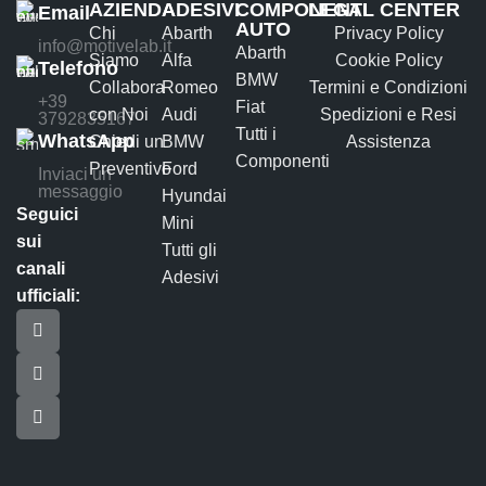
AZIENDA
ADESIVI
COMPONENTI
LEGAL CENTER
Email
AUTO
Chi
Abarth
Privacy Policy
info@motivelab.it
Abarth
Siamo
Alfa
Cookie Policy
Telefono
BMW
Collabora
Romeo
Termini e Condizioni
+39
Fiat
con Noi
Audi
Spedizioni e Resi
3792835167
Tutti i
WhatsApp
Chiedi un
BMW
Assistenza
Componenti
Preventivo
Ford
Inviaci un
messaggio
Hyundai
Seguici
Mini
sui
Tutti gli
canali
Adesivi
ufficiali: