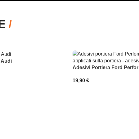
RE
/
 Audi
Adesivi Portiera Ford Perf
19,90
€
SCEGLI