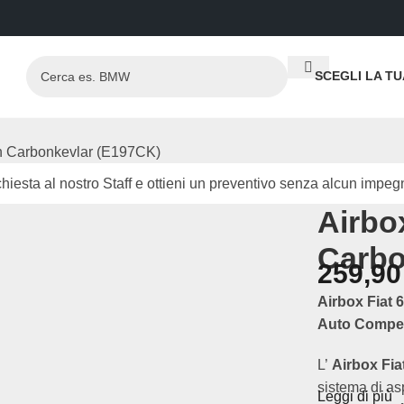
SCEGLI LA T
 in Carbonkevlar (E197CK)
hiesta al nostro Staff e ottieni un preventivo senza alcun impeg
Airbox
Carbo
259,9
Airbox Fiat 
Auto Compet
L’
Airbox Fiat
sistema di as
Leggi di più