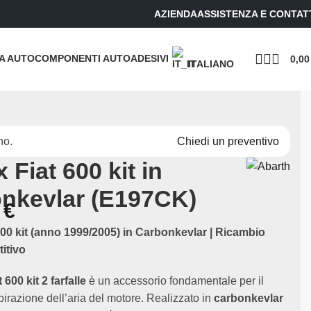
AZIENDA
ASSISTENZA E CONTAT
UA AUTO
COMPONENTI AUTO
ADESIVI
0,0
ITALIANO
no.
Chiedi un preventivo
 Fiat 600 kit in
nkevlar (E197CK)
0
€
600 kit (anno 1999/2005) in Carbonkevlar | Ricambio
itivo
 600 kit 2 farfalle
è un accessorio fondamentale per il
pirazione dell’aria del motore. Realizzato in
carbonkevlar