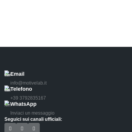
Email
info@motivelab.it
Telefono
+39 3792835167
WhatsApp
Inviaci un messaggio
Seguici sui canali ufficiali: