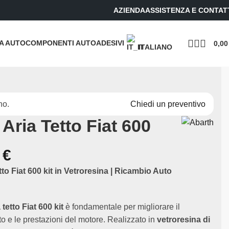
AZIENDA
ASSISTENZA E CONTAT
UA AUTO
COMPONENTI AUTO
ADESIVI
0,0
ITALIANO
no.
Chiedi un preventivo
Aria Tetto Fiat 600
0
€
tto Fiat 600 kit in Vetroresina | Ricambio Auto
 tetto Fiat 600 kit
è fondamentale per migliorare il
o e le prestazioni del motore. Realizzato in
vetroresina di