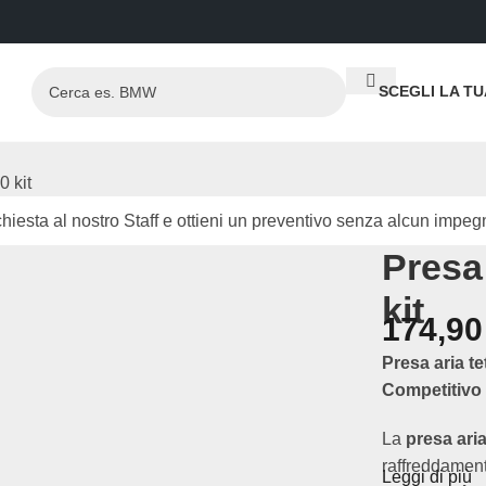
SCEGLI LA T
0 kit
hiesta al nostro Staff e ottieni un preventivo senza alcun impeg
Presa 
kit
174,9
Presa aria te
Competitivo
La
presa aria
raffreddament
Leggi di più