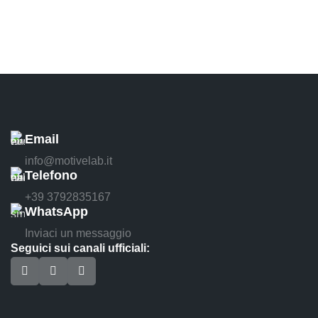
Email
info@motivelab.it
Telefono
+39 3792835167
WhatsApp
Inviaci un messaggio
Seguici sui canali ufficiali: