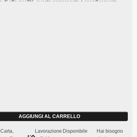
 di alta qualità
, questo componente è specificamente
 adattarsi alla
Renault Clio Maxi.
I parafanghi vengono
oter ridurre il peso sulle ruote e per migliorare il
 del veicolo.
e principali:
roresina resistente e leggera
à:
Renault Clio Maxi
ari per uso agonistico e regolarità (non omologato per uso
n originale
nghi anteriori sono pensati per chi desidera migliorare le
el proprio veicolo in ambito sportivo, senza compromettere
a propria auto.
AGGIUNGI AL CARRELLO
Carta,
Lavorazione
Disponibile
Hai bisogno