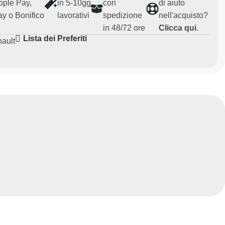
pple Pay,
in 5-10gg
con
di aiuto
y o Bonifico
lavorativi
spedizione
nell'acquisto?
in 48/72 ore
Clicca qui
.
Lista dei Preferiti
ault