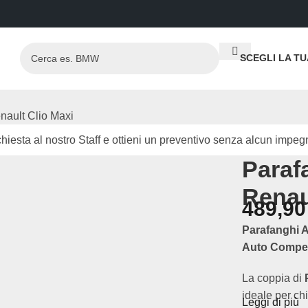
SCEGLI LA T
nault Clio Maxi
hiesta al nostro Staff e ottieni un preventivo senza alcun impeg
Paraf
Renau
489,9
Parafanghi A
Auto Compet
La coppia di
ideale per ch
Leggi di più