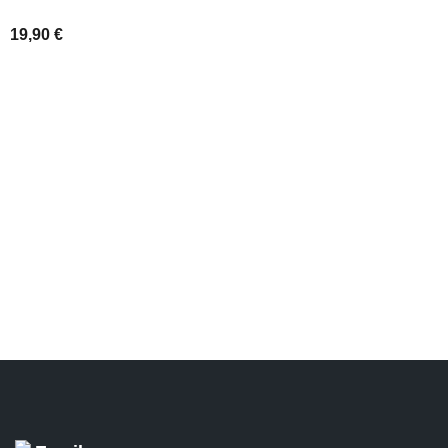
SCEGLI
19,90
€
AGGIUNGI AL CARRELLO