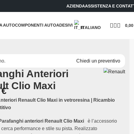
AZIENDA
ASSISTENZA E CONTAT
UA AUTO
COMPONENTI AUTO
ADESIVI
0,0
ITALIANO
no.
Chiedi un preventivo
anghi Anteriori
lt Clio Maxi
0
€
nteriori Renault Clio Maxi in vetroresina | Ricambio
itivo
Parafanghi anteriori Renault Clio Maxi
è l’accessorio
i cerca performance e stile su pista. Realizzato