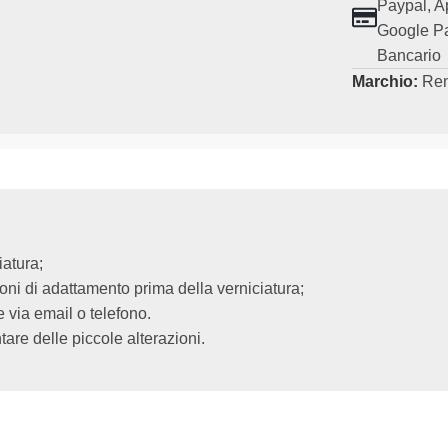
Paypal, A
Google Pa
Bancario
Marchio:
Ren
iatura;
ioni di adattamento prima della verniciatura;
via email o telefono.
are delle piccole alterazioni.