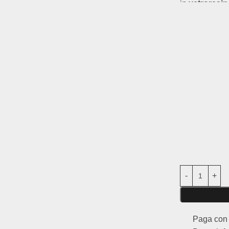
in
vetroresina
progettato per
prodotti per p
bilanciamento
Caratteristich
Materiale:
vet
Compatibilit
Uso:
Particol
su strada)
Ricambio no
Questi parafa
prestazioni d
il design dell
Paga con 