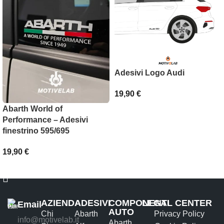
Adesivi Logo Audi
19,90
€
Abarth World of
SCEGLI
Performance – Adesivi
finestrino 595/695
19,90
€
AGGIUNGI AL CARRELLO
AZIENDA
ADESIVI
COMPONENTI
LEGAL CENTER
Email
AUTO
Chi
Abarth
Privacy Policy
info@motivelab.it
Abarth