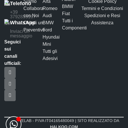
Siamo
Alfa
Cookie Policy
Telefono
BMW
Collabora
Romeo
Termini e Condizioni
+39
Fiat
con Noi
Audi
Spedizioni e Resi
3792835167
Tutti i
WhatsApp
Chiedi un
BMW
Assistenza
Componenti
Preventivo
Ford
Inviaci un
messaggio
Hyundai
Seguici
Mini
sui
Tutti gli
canali
Adesivi
ufficiali:
MOTIVELAB - P.IVA IT04165480049 | SITO REALIZZATO DA
HALKOO.COM