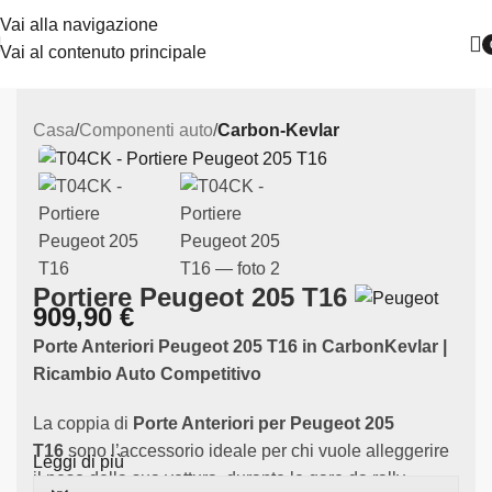
Vai alla navigazione
Vai al contenuto principale
Casa
Componenti auto
Carbon-Kevlar
Portiere Peugeot 205 T16
909,90
€
Porte Anteriori Peugeot 205 T16 in CarbonKevlar |
Ricambio Auto Competitivo
La coppia di
Porte Anteriori per Peugeot 205
T16
sono l’accessorio ideale per chi vuole alleggerire
Leggi di più
il peso della sua vettura durante le gare da rally.