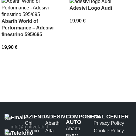
Adesivi Logo Audi
19,90
€
Abarth World of
Performance – Adesivi
SCEGLI
finestrino 595/695
19,90
€
AGGIUNGI AL CARRELLO
AZIENDA
ADESIVI
COMPONENTI
LEGAL CENTER
Email
AUTO
Chi
Abarth
Privacy Policy
info@motivelab.it
Abarth
Siamo
Alfa
Cookie Policy
Telefono