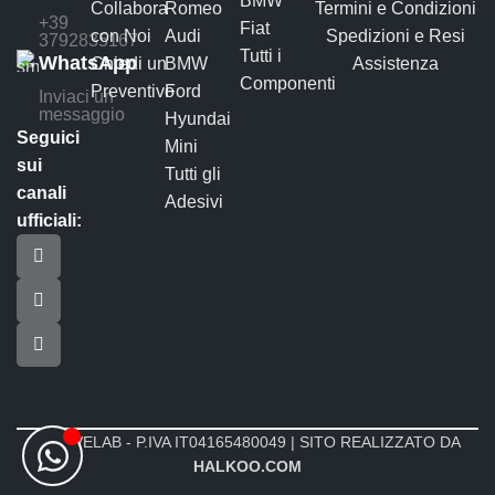
BMW
Collabora
Romeo
Termini e Condizioni
+39
Fiat
con Noi
Audi
Spedizioni e Resi
3792835167
Tutti i
WhatsApp
Chiedi un
BMW
Assistenza
Componenti
Preventivo
Ford
Inviaci un
messaggio
Hyundai
Seguici
Mini
sui
Tutti gli
canali
Adesivi
ufficiali:
MOTIVELAB - P.IVA IT04165480049 | SITO REALIZZATO DA
HALKOO.COM