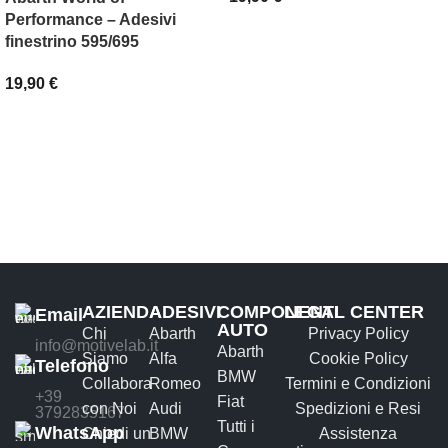
Performance – Adesivi
SCEGLI
finestrino 595/695
19,90
€
AGGIUNGI AL CARRELLO
AZIENDA
ADESIVI
COMPONENTI
LEGAL CENTER
Email
AUTO
Chi
Abarth
Privacy Policy
info@motivelab.it
Abarth
Siamo
Alfa
Cookie Policy
Telefono
BMW
Collabora
Romeo
Termini e Condizioni
+39
Fiat
con Noi
Audi
Spedizioni e Resi
3792835167
Tutti i
WhatsApp
Chiedi un
BMW
Assistenza