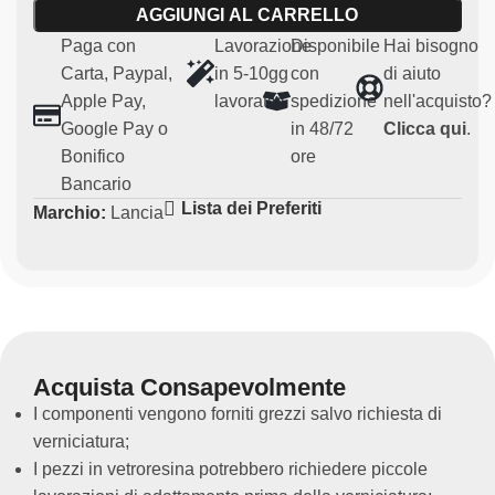
AGGIUNGI AL CARRELLO
Caratteristiche principali:
Paga con
Lavorazione
Disponibile
Hai bisogno
Carta, Paypal,
in 5-10gg
con
di aiuto
Materiale:
vetroresina robusta e leggera
Apple Pay,
lavorativi
spedizione
nell'acquisto?
Compatibilità:
Lancia 037
Google Pay o
in 48/72
Clicca qui
.
Uso:
Particolari per uso agonistico (non omologato per
Bonifico
ore
uso su strada)
Bancario
Ricambio non originale
Lista dei Preferiti
Marchio:
Lancia
Queste porte anteriori sono pensate per chi desidera
migliorare le prestazioni del proprio veicolo in ambito
sportivo, senza compromettere i pezzi originali.
Acquista Consapevolmente
I componenti vengono forniti grezzi salvo richiesta di
verniciatura;
I pezzi in vetroresina potrebbero richiedere piccole