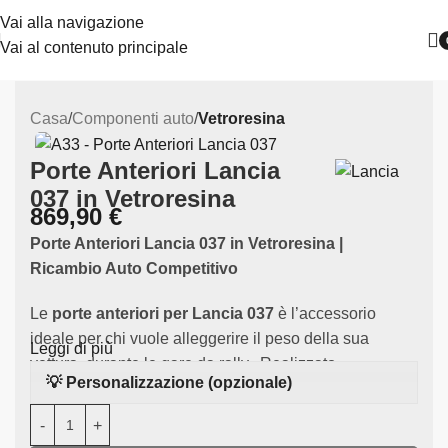
Vai alla navigazione
Vai al contenuto principale
Casa
Componenti auto
Vetroresina
Porte Anteriori Lancia
037 in Vetroresina
869,90
€
Porte Anteriori Lancia 037 in Vetroresina |
Ricambio Auto Competitivo
Le
porte anteriori per Lancia 037
è l’accessorio
ideale per chi vuole alleggerire il peso della sua
Leggi di più
vettura durante le gare da rally. Realizzato
💡 Personalizzazione (opzionale)
in
vetroresina di alta qualità
, questo componente è
specificamente progettato per adattarsi alla
Lancia
037
.