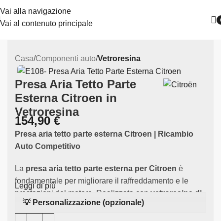
Vai alla navigazione
Vai al contenuto principale
Casa
Componenti auto
Vetroresina
Presa Aria Tetto Parte
Esterna Citroen in
Vetroresina
154,90
€
Presa aria tetto parte esterna Citroen | Ricambio
Auto Competitivo
La
presa aria tetto parte esterna per Citroen
è
fondamentale per migliorare il raffreddamento e le
Leggi di più
prestazioni del motore. Realizzata con
vetroresina di
💡 Personalizzazione (opzionale)
alta qualità
, questo componente è specificamente
progettato per adattarsi alla Citroen, garantendo flusso