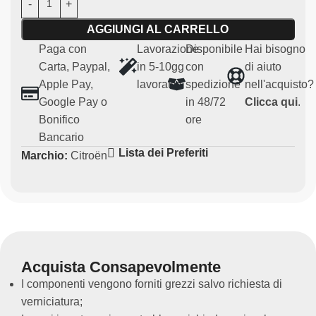
d’aria più diretto dentro l’abitacolo durante la gara.
AGGIUNGI AL CARRELLO
Monta su Citroen C2, Citroen C2 R2 MAX, Citroen C2
S1600
Paga con
Lavorazione
Disponibile
Hai bisogno
Carta, Paypal,
in 5-10gg
con
di aiuto
Caratteristiche principali:
Apple Pay,
lavorativi
spedizione
nell'acquisto?
Google Pay o
in 48/72
Clicca qui
.
Materiale:
vetroresina robusto e leggero
Bonifico
ore
Compatibilità:
Citroen C2, Citroen C2 R2 MAX,
Bancario
Citroen C2 S1600
Lista dei Preferiti
Marchio:
Citroën
Uso:
Particolari per uso agonistico (non omologato per
uso su strada)
Questa presa aria è pensata per chi desidera
migliorare le prestazioni del proprio veicolo in ambito
sportivo, utilizzando un materiale leggero ed
esteticamente accattivante.
Acquista Consapevolmente
I componenti vengono forniti grezzi salvo richiesta di
verniciatura;