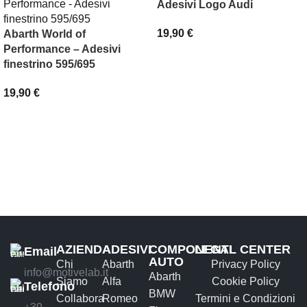
Adesivi Logo Audi
19,90
€
Abarth World of
Performance – Adesivi
SCEGLI
finestrino 595/695
19,90
€
AGGIUNGI AL CARRELLO
AZIENDA
ADESIVI
COMPONENTI
LEGAL CENTER
Email
AUTO
Chi
Abarth
Privacy Policy
info@motivelab.it
Abarth
Siamo
Alfa
Cookie Policy
Telefono
BMW
Collabora
Romeo
Termini e Condizioni