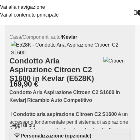
Vai alla navigazione
Vai al contenuto principale
Casa
Componenti auto
Kevlar
Condotto Aria
Aspirazione Citroen C2
S1600 in Kevlar (E528K)
169,90
€
Condotto Aria Aspirazione Citroen C2 S1600 in
Kevlar| Ricambio Auto Competitivo
Il
Condotto aria aspirazione Citroen C2 S1600
è un
accessorio fondamentale per il sistema di aspirazione
Leggi di più
dell’aria del motore. Realizzato in
kevlar di alta
💡 Personalizzazione (opzionale)
qualità
, questo componente è specificamente