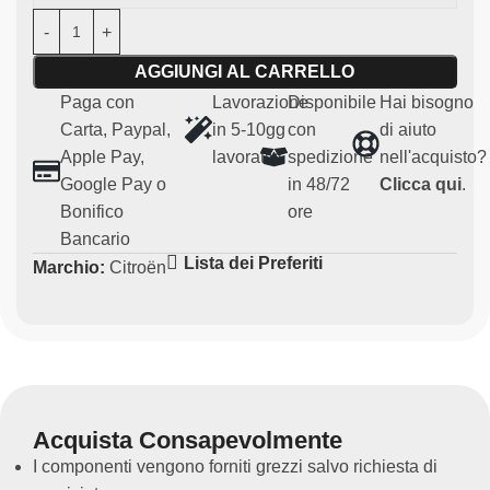
progettato per adattarsi alla Citroen C2 S1600,
garantendo un flusso d’aria più pulito e ottimale al
AGGIUNGI AL CARRELLO
motore.
Paga con
Lavorazione
Disponibile
Hai bisogno
Caratteristiche principali:
Carta, Paypal,
in 5-10gg
con
di aiuto
Apple Pay,
lavorativi
spedizione
nell'acquisto?
Materiale:
kevlar robusta e leggera
Google Pay o
in 48/72
Clicca qui
.
Compatibilità:
Citroen C2 S1600
Bonifico
ore
Uso:
Particolari per uso agonistico e regolarità (non
Bancario
omologato per uso su strada)
Lista dei Preferiti
Marchio:
Citroën
Ricambio non originale
Acquista Consapevolmente
I componenti vengono forniti grezzi salvo richiesta di