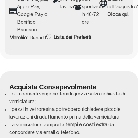
Materiale:
vetroresina robusta e leggera
Apple Pay,
lavorativi
spedizione
nell'acquisto
Compatibilità:
Renault Clio R3
Google Pay o
in 48/72
Clicca qui
.
Uso:
Particolari per uso agonistico e regolarità (non
Bonifico
ore
omologato per uso su strada)
Bancario
Ricambio non originale
Lista dei Preferiti
Marchio:
Renault
Questi pannelli porta sono pensati per chi desidera
migliorare le prestazioni del proprio veicolo in ambito
sportivo, senza compromettere i pezzi originale.
Acquista Consapevolmente
I componenti vengono forniti grezzi salvo richiesta di
verniciatura;
I pezzi in vetroresina potrebbero richiedere piccole
lavorazioni di adattamento prima della verniciatura;
La verniciatura comporta
tempi e costi extra
da
concordare via email o telefono.