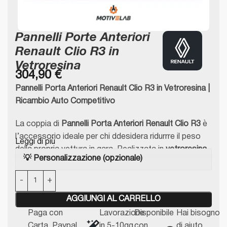
Pannelli Porte Anteriori
Renault Clio R3 in
Vetroresina
304,90
€
Pannelli Porta Anteriori Renault Clio R3 in Vetroresina |
Ricambio Auto Competitivo
La coppia di
P
annelli Porta Anteriori Renault Clio R3
è
l’accessorio ideale per chi ddesidera ridurrre il peso
Leggi di più
della propria vettura in gara. Realizzata in
vetroresina
💡 Personalizzazione (opzionale)
di alta qualità
, questo componente è specificamente
progettato per adattarsi alla Renault Clio R3 ,
mantenendo l’aspetto originale della propria auto.
AGGIUNGI AL CARRELLO
Caratteristiche principali:
Paga con
Lavorazione
Disponibile
Hai bisogno
Carta, Paypal,
in 5-10gg
con
di aiuto