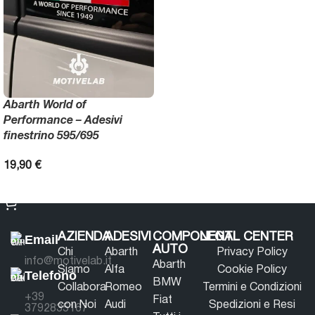
Abarth World of
Performance – Adesivi
finestrino 595/695
19,90
€
AGGIUNGI AL CARRELLO
AZIENDA
ADESIVI
COMPONENTI
LEGAL CENTER
Email
AUTO
Chi
Abarth
Privacy Policy
info@motivelab.it
Abarth
Siamo
Alfa
Cookie Policy
Telefono
BMW
Collabora
Romeo
Termini e Condizioni
+39
Fiat
con Noi
Audi
Spedizioni e Resi
3792835167