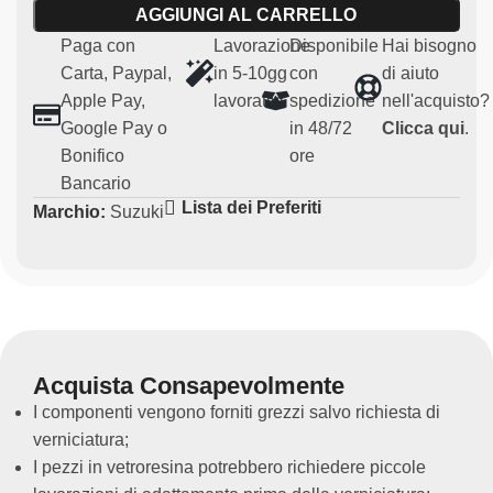
Caratteristiche principali:
AGGIUNGI AL CARRELLO
Paga con
Lavorazione
Disponibile
Hai bisogno
Materiale:
carbonio resistente e leggero
Carta, Paypal,
in 5-10gg
con
di aiuto
Compatibilità:
Honda Suzuki SWIFT
Apple Pay,
lavorativi
spedizione
nell'acquisto?
Uso:
Particolari per uso agonistico e regolarità (non
Google Pay o
in 48/72
Clicca qui
.
omologato per uso su strada)
Bonifico
ore
Ricambio non originale
Bancario
Ottima per migliorare l’estetica interna della vettura.
Lista dei Preferiti
Marchio:
Suzuki
Acquista Consapevolmente
I componenti vengono forniti grezzi salvo richiesta di
verniciatura;
I pezzi in vetroresina potrebbero richiedere piccole