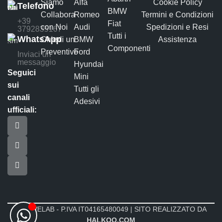
Siamo
Alfa
Cookie Policy
Telefono
BMW
Collabora
Romeo
Termini e Condizioni
+39
Fiat
con Noi
Audi
Spedizioni e Resi
3792835167
Tutti i
WhatsApp
Chiedi un
BMW
Assistenza
Componenti
Preventivo
Ford
Inviaci un
messaggio
Hyundai
Seguici
Mini
sui
Tutti gli
canali
Adesivi
ufficiali:
MOTIVELAB - P.IVA IT04165480049 | SITO REALIZZATO DA
HALKOO.COM