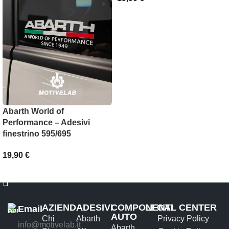
SCEGLI
Abarth World of
Performance – Adesivi
finestrino 595/695
19,90
€
AGGIUNGI AL CARRELLO
AZIENDA
ADESIVI
COMPONENTI
LEGAL CENTER
Email
AUTO
Chi
Abarth
Privacy Policy
info@motivelab.it
Abarth