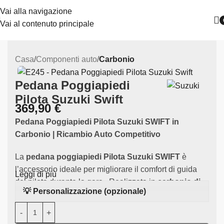
Vai alla navigazione
Vai al contenuto principale
Casa
Componenti auto
Carbonio
Pedana Poggiapiedi
Pilota Suzuki Swift
369,90
€
Pedana Poggiapiedi Pilota Suzuki SWIFT in
Carbonio
| Ricambio Auto Competitivo
La
pedana poggiapiedi Pilota Suzuki SWIFT
è
l’accessorio ideale per migliorare il comfort di guida
Leggi di più
del pilota durante la gara.. Realizzata in
carbonio di
💡 Personalizzazione (opzionale)
alta qualità
, questo componente si adatta
perfettamente alla tua Suzuki SWIFT.