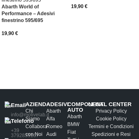
19,90
€
Abarth World of
Performance – Adesivi
SCEGLI
finestrino 595/695
19,90
€
AGGIUNGI AL CARRELLO
AZIENDA
ADESIVI
COMPONENTI
LEGAL CENTER
Email
AUTO
Chi
Abarth
Privacy Policy
info@motivelab.it
Abarth
Siamo
Alfa
Cookie Policy
Telefono
BMW
Collabora
Romeo
Termini e Condizioni
+39
Fiat
con Noi
Audi
Spedizioni e Resi
3792835167