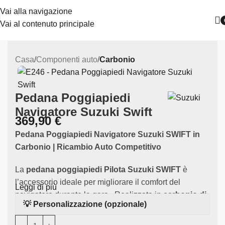
Vai alla navigazione
Vai al contenuto principale
Casa
Componenti auto
Carbonio
Pedana Poggiapiedi
Navigatore Suzuki Swift
369,90
€
Pedana Poggiapiedi Navigatore Suzuki SWIFT in
Carbonio
| Ricambio Auto Competitivo
La
pedana poggiapiedi Pilota Suzuki SWIFT
è
l’accessorio ideale per migliorare il comfort del
Leggi di più
navigatore durante la gara.. Realizzata in
carbonio di
💡 Personalizzazione (opzionale)
alta qualità
, questo componente si adatta
perfettamente alla tua Suzuki SWIFT.