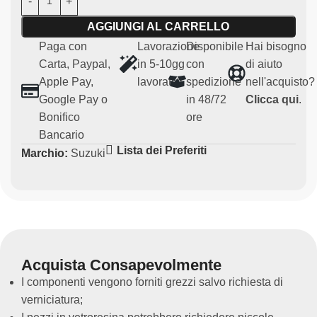
Caratteristiche principali:
AGGIUNGI AL CARRELLO
Paga con
Lavorazione
Disponibile
Hai bisogno
Materiale:
carbonio resistente e leggero
Carta, Paypal,
in 5-10gg
con
di aiuto
Compatibilità:
Suzuki SWIFT
Apple Pay,
lavorativi
spedizione
nell'acquisto?
Uso:
Particolari per uso agonistico e regolarità (non
Google Pay o
in 48/72
Clicca qui
.
omologato per uso su strada)
Bonifico
ore
Ricambio non originale
Bancario
Ottima per migliorare l’estetica interna della vettura.
Lista dei Preferiti
Marchio:
Suzuki
Acquista Consapevolmente
I componenti vengono forniti grezzi salvo richiesta di
verniciatura;