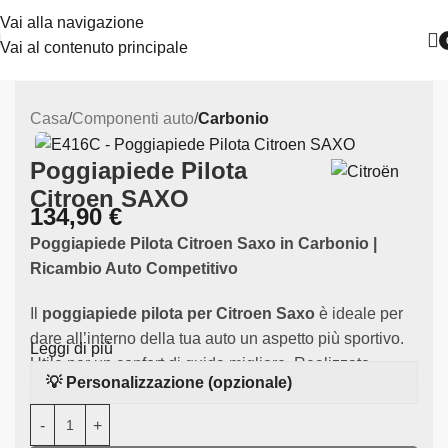
Vai alla navigazione
Vai al contenuto principale
Casa
Componenti auto
Carbonio
Poggiapiede Pilota
Citroen SAXO
134,90
€
Poggiapiede Pilota Citroen Saxo in Carbonio |
Ricambio Auto Competitivo
Il
poggiapiede pilota per Citroen Saxo
è ideale per
dare all’interno della tua auto un aspetto più sportivo.
Leggi di più
Utile per un confort di guida migliore. Realizzato
💡 Personalizzazione (opzionale)
in
carbonio di alta qualità
, questo componente è
specificamente progettato per adattarsi alla Citroen
Saxo, garantendo una migliore estetica interna.