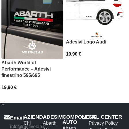
Adesivi Logo Audi
19,90
€
Abarth World of
SCEGLI
Performance – Adesivi
finestrino 595/695
19,90
€
AGGIUNGI AL CARRELLO
AZIENDA
ADESIVI
COMPONENTI
LEGAL CENTER
Email
AUTO
Chi
Abarth
Privacy Policy
info@motivelab.it
Abarth