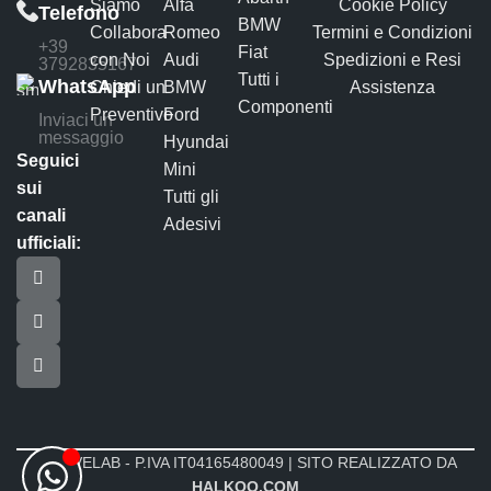
Siamo
Alfa
Cookie Policy
Telefono
BMW
Collabora
Romeo
Termini e Condizioni
+39
Fiat
con Noi
Audi
Spedizioni e Resi
3792835167
Tutti i
WhatsApp
Chiedi un
BMW
Assistenza
Componenti
Preventivo
Ford
Inviaci un
messaggio
Hyundai
Seguici
Mini
sui
Tutti gli
canali
Adesivi
ufficiali:
MOTIVELAB - P.IVA IT04165480049 | SITO REALIZZATO DA
HALKOO.COM