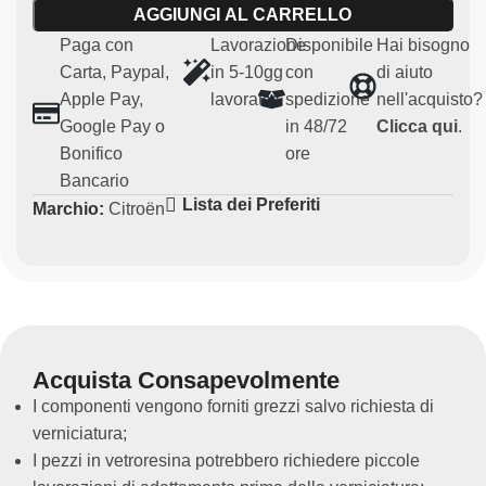
AGGIUNGI AL CARRELLO
Caratteristiche principali:
Paga con
Lavorazione
Disponibile
Hai bisogno
Materiale:
carbonio resistente e leggero
Carta, Paypal,
in 5-10gg
con
di aiuto
Compatibilità:
Citroen Saxo
Apple Pay,
lavorativi
spedizione
nell'acquisto?
Uso:
Particolari per uso agonistico e regolarità (non
Google Pay o
in 48/72
Clicca qui
.
omologato per uso su strada)
Bonifico
ore
Ricambio non originale
Bancario
Il poggiapiede in carbonio permette di creare un look
Lista dei Preferiti
Marchio:
Citroën
unico per ogni appassionato. E’ pensato per chi
desidera migliorare l’estetica del proprio veicolo in
ambito sportivo, senza compromettere e modificare le
prestazioni della propria auto.
Acquista Consapevolmente
I componenti vengono forniti grezzi salvo richiesta di
verniciatura;
I pezzi in vetroresina potrebbero richiedere piccole